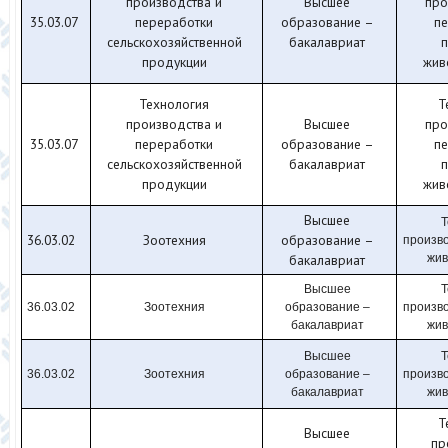
производства и
Высшее
про
35.03.07
переработки
образование –
п
сельскохозяйственной
бакалавриат
п
продукции
жив
Технология
Т
производства и
Высшее
про
35.03.07
переработки
образование –
п
сельскохозяйственной
бакалавриат
п
продукции
жив
Высшее
Т
36.03.02
Зоотехния
образование –
произво
бакалавриат
жив
Высшее
Т
36.03.02
Зоотехния
образование –
произво
бакалавриат
жив
Высшее
Т
36.03.02
Зоотехния
образование –
произво
бакалавриат
жив
Т
Высшее
пр