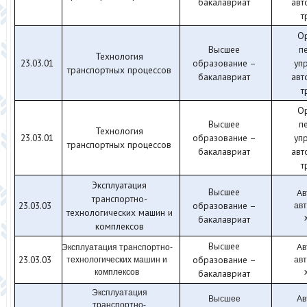
бакалавриат
авт
т
О
Высшее
п
Технология
23.03.01
образование –
уп
транспортных процессов
бакалавриат
авт
т
О
Высшее
п
Технология
23.03.01
образование –
уп
транспортных процессов
бакалавриат
авт
т
Эксплуатация
Высшее
Ав
транспортно-
23.03.03
образование –
ав
технологических машин и
бакалавриат
комплексов
Высшее
Эксплуатация транспортно-
Ав
23.03.03
образование –
технологических машин и
ав
комплексов
бакалавриат
Эксплуатация
Высшее
Ав
транспортно-