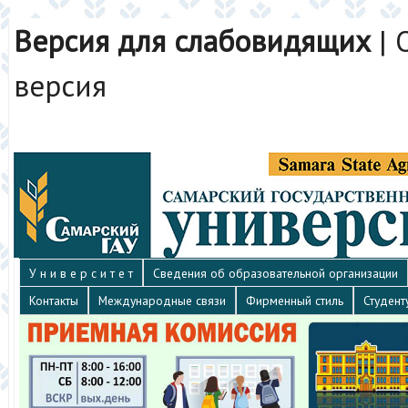
Версия для слабовидящих
|
версия
У н и в е р с и т е т
Сведения об образовательной организации
Контакты
Международные связи
Фирменный стиль
Студент