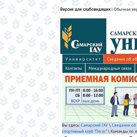
Версия для слабовидящих
|
Обычная ве
У н и в е р с и т е т
Сведения об об
Контакты
Международные связи
Вы здесь:
Самарский ГАУ
\
Сведения об
спортивный клуб "Пегас"
\
Команды по л