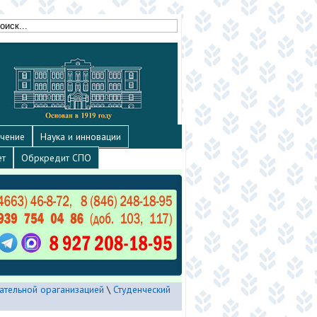
чение
Наука и инновации
ет
Обркредит СПО
ательной ораганизацией
\
Студенческий