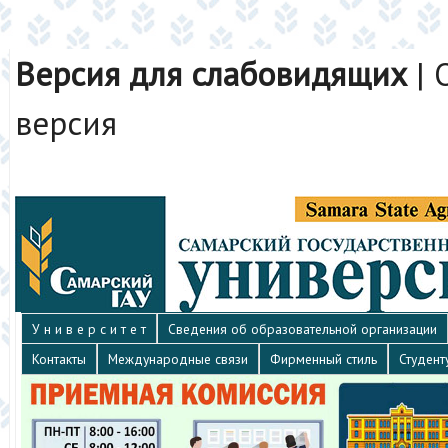
Версия для слабовидящих
|
версия
У н и в е р с и т е т
Сведения об образовательной организации
Контакты
Международные связи
Фирменный стиль
Студент