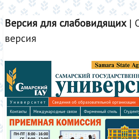
Версия для слабовидящих
|
версия
У н и в е р с и т е т
Сведения об образовательной организации
Контакты
Международные связи
Фирменный стиль
Студент