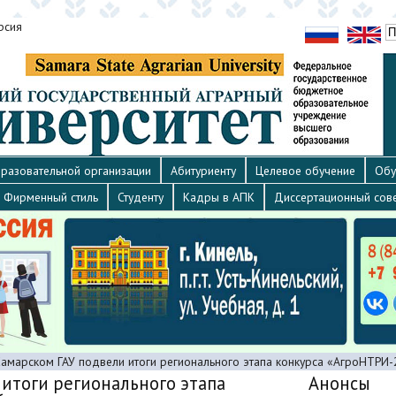
рсия
разовательной организации
Абитуриенту
Целевое обучение
Обу
Фирменный стиль
Студенту
Кадры в АПК
Диссертационный сов
Самарском ГАУ подвели итоги регионального этапа конкурса «АгроНТРИ-
 итоги регионального этапа
Анонсы