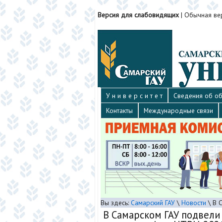
Версия для слабовидящих
|
Обычная ве
У н и в е р с и т е т
Сведения об об
Контакты
Международные связи
Вы здесь:
Самарский ГАУ
\
Новости
\
В 
В Самарском ГАУ подвели