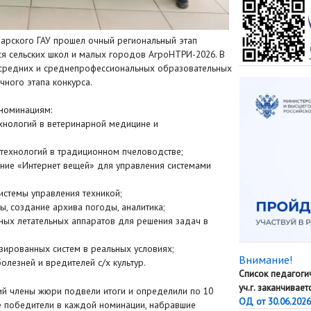
марского ГАУ прошел очный региональный этап
я сельских школ и малых городов АгроНТРИ-2026. В
 средних и среднепрофессиональных образовательных
чного этапа конкурса.
 номинациям:
хнологий в ветеринарной медицине и
технологий в традиционном пчеловодстве;
ние «Интернет вещей» для управления системами
истемы управления техникой;
ы, создание архива погоды, аналитика;
ных летательных аппаратов для решения задач в
зированных систем в реальных условиях;
Внимание!
олезней и вредителей с/х культур.
Список педагоги
уч.г. заканчивае
ий члены жюри подвели итоги и определили по 10
ОД от 30.06.2026
е победители в каждой номинации, набравшие