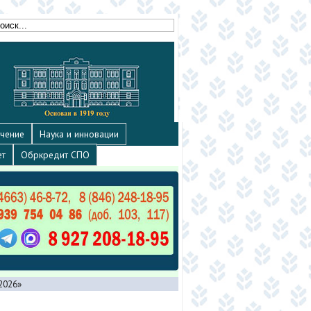
чение
Наука и инновации
ет
Обркредит СПО
2026»