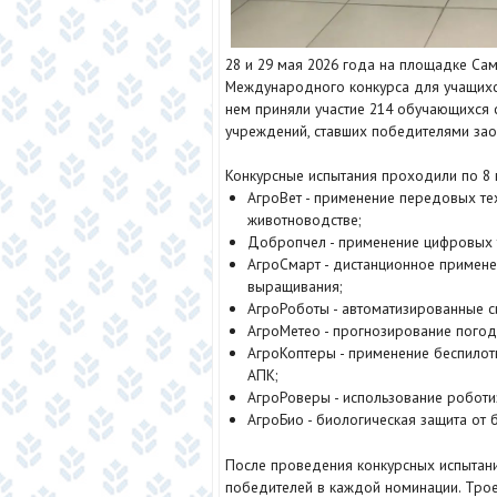
28 и 29 мая 2026 года на площадке Са
Международного конкурса для учащихс
нем приняли участие 214 обучающихся
учреждений, ставших победителями зао
Конкурсные испытания проходили по 8
АгроВет - применение передовых те
животноводстве;
Добропчел - применение цифровых 
АгроСмарт - дистанционное примене
выращивания;
АгроРоботы - автоматизированные с
АгроМетео - прогнозирование погод
АгроКоптеры - применение беспилот
АПК;
АгроРоверы - использование роботи
АгроБио - биологическая защита от б
После проведения конкурсных испытан
победителей в каждой номинации. Тро